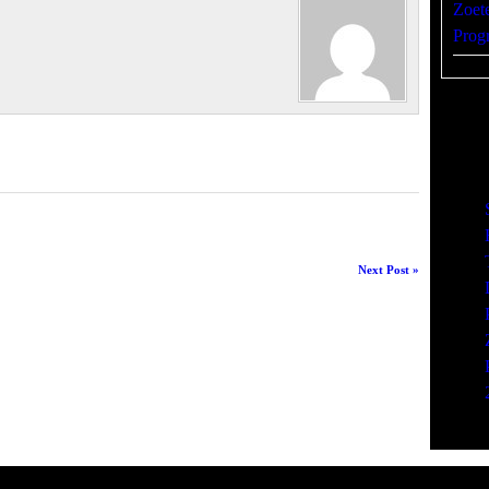
Zoet
Prog
Article
Next Post »