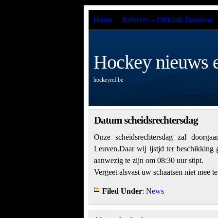
Home
Referees – Officials Database
Hockey nieuws e
hockeyref.be
Datum scheidsrechtersdag
Onze scheidsrechtersdag zal doorga
Leuven.Daar wij ijstjd ter beschikking
aanwezig te zijn om 08:30 uur stipt.
Vergeet alsvast uw schaatsen niet mee t
Filed Under
:
News