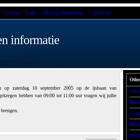
Referees – Rules – Wedstrijd Reglement
Contact Us
n informatie
Othe
an op zaterdag 10 september 2005 op de ijsbaan van
SPO
 gekregen hebben van 09:00 tot 11:00 uur vragen wij jullie
Heet
e brengen.
Trai
Datu
Prog